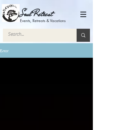
Soul Retreat
Events, Retreats & Vacations
Блог